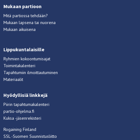
Mukaan partioon
Mitä partiossa tehdään?
Mukaan lapsena tai nuorena
Mukaan aikuisena
Lippukuntalaisille
Ryhmien kokoontumisajat
Toimintakalenteri
Tapahtumiin ilmoittautuminen
Materiaalit
Hyödyllisiä linkkejä
Piirin tapahtumakalenteri
partio-ohjelma.fi
Kuksa -jäsenrekisteri
Rogaining Finland
SSL -Suomen Suunnistusliitto