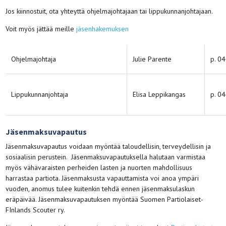
Jos kiinnostuit, ota yhteyttä ohjelmajohtajaan tai lippukunnanjohtajaan.
Voit myös jättää meille
jäsenhakemuksen
Ohjelmajohtaja
Julie Parente
p. 0
Lippukunnanjohtaja
Elisa Leppikangas
p. 0
Jäsenmaksuvapautus
Jäsenmaksuvapautus voidaan myöntää taloudellisin, terveydellisin ja
sosiaalisin perustein. Jäsenmaksuvapautuksella halutaan varmistaa
myös vähävaraisten perheiden lasten ja nuorten mahdollisuus
harrastaa partiota. Jäsenmaksusta vapauttamista voi anoa ympäri
vuoden, anomus tulee kuitenkin tehdä ennen jäsenmaksulaskun
eräpäivää. Jäsenmaksuvapautuksen myöntää Suomen Partiolaiset-
FInlands Scouter ry.