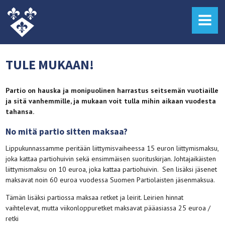
MENU
TULE MUKAAN!
Partio on hauska ja monipuolinen harrastus seitsemän vuotiaille
ja sitä vanhemmille, ja mukaan voit tulla mihin aikaan vuodesta
tahansa.
No mitä partio sitten maksaa?
Lippukunnassamme peritään liittymisvaiheessa 15 euron liittymismaksu,
joka kattaa partiohuivin sekä ensimmäisen suorituskirjan. Johtajaikäisten
liittymismaksu on 10 euroa, joka kattaa partiohuivin. Sen lisäksi jäsenet
maksavat noin 60 euroa vuodessa Suomen Partiolaisten jäsenmaksua.
Tämän lisäksi partiossa maksaa retket ja leirit. Leirien hinnat
vaihtelevat, mutta viikonloppuretket maksavat pääasiassa 25 euroa /
retki