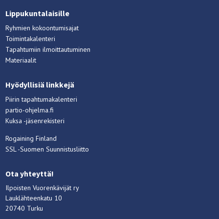
Lippukuntalaisille
Ryhmien kokoontumisajat
Toimintakalenteri
Tapahtumiin ilmoittautuminen
Materiaalit
Hyödyllisiä linkkejä
Piirin tapahtumakalenteri
partio-ohjelma.fi
Kuksa -jäsenrekisteri
Rogaining Finland
SSL -Suomen Suunnistusliitto
Ota yhteyttä!
Ilpoisten Vuorenkävijät ry
Lauklähteenkatu 10
20740 Turku