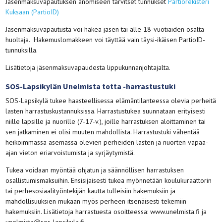
Jäsenmaksuvapautuksen anomiseen tarvitset tunnukset
Partiorekisteri
Kuksaan (PartioID)
Jäsenmaksuvapautusta voi hakea jäsen tai alle 18-vuotiaiden osalta
huoltaja. Hakemuslomakkeen voi täyttää vain täysi-ikäisen PartioID-
tunnuksilla.
Lisätietoja jäsenmaksuvapaudesta lippukunnanjohtajalta.
SOS-Lapsikylän Unelmista totta -harrastustuki
SOS-Lapsikylä tukee haasteellisessa elämäntilanteessa olevia perheitä
lasten harrastuskustannuksissa. Harrastustukea suunnataan erityisesti
niille lapsille ja nuorille (7-17-v.), joille harrastuksen aloittaminen tai
sen jatkaminen ei olisi muuten mahdollista. Harrastustuki vähentää
heikoimmassa asemassa olevien perheiden lasten ja nuorten vapaa-
ajan vieton eriarvoistumista ja syrjäytymistä.
Tukea voidaan myöntää ohjatun ja säännöllisen harrastuksen
osallistumismaksuihin. Ensisijaisesti tukea myönnetään koulukuraattorin
tai perhesosiaalityöntekijän kautta tulleisiin hakemuksiin ja
mahdollisuuksien mukaan myös perheen itsenäisesti tekemiin
hakemuksiin. Lisätietoja harrastuesta osoitteessa: www.unelmista.fi ja
unelmista@sos-lapsikyla.fi