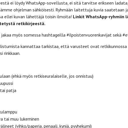
heestä ei löydy WhatsApp-sovellusta, ei sitä tarvitse erikseen ladata
etämme ohjelman sähköisesti. Ryhmään laitettuja kuvia saatetaan j
 ellei kuvan lähettäjä toisin ilmoita!
Linkit WhatsApp-ryhmiin l
etystä retkikirjeestä.
 jakaa myös somessa hashtageilla #ilpoistenvuorenkavijat sekä #e
listumista kannattaa tarkistaa, että varusteet ovat retkikunnossa 
i rinkkaan.
aulaan (ehkä myös retkiseuralaiselle, jos onnistuu)
kuupussi
tai patja
skulamppu
uva tai muu lukeminen
älineet (vihko/paperia, penaali, kyniä, pyyhekumi)