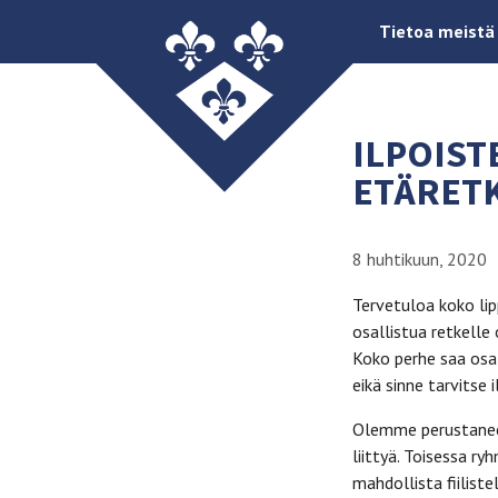
Tietoa meistä
ILPOIST
ETÄRETKI
8 huhtikuun, 2020
Tervetuloa koko lip
osallistua retkelle
Koko perhe saa osal
eikä sinne tarvitse 
Olemme perustaneet
liittyä. Toisessa r
mahdollista fiilist