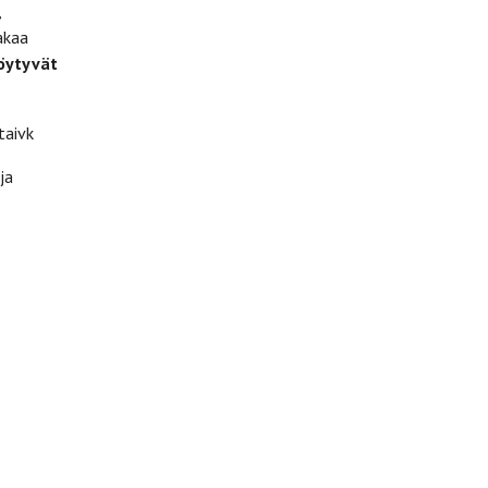
,
akaa
öytyvät
taivk
ja