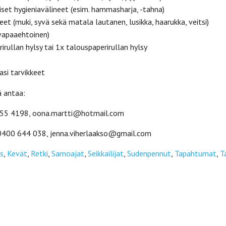
set hygieniavälineet (esim. hammasharja, -tahna)
eet (muki, syvä sekä matala lautanen, lusikka, haarukka, veitsi)
vapaaehtoinen)
irullan hylsy tai 1x talouspaperirullan hylsy
si tarvikkeet
ä antaa:
555 4198, oona.martti@hotmail.com
 0400 644 038, jenna.viherlaakso@gmail.com
s
,
Kevät
,
Retki
,
Samoajat
,
Seikkailijat
,
Sudenpennut
,
Tapahtumat
,
T