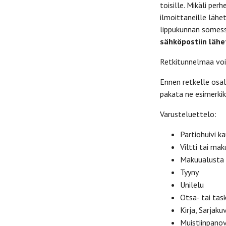
toisille. Mikäli per
ilmoittaneille läh
lippukunnan somessa
sähköpostiin lähet
Retkitunnelmaa voi
Ennen retkelle osal
pakata ne esimerkiks
Varusteluettelo:
Partiohuivi k
Viltti tai ma
Makuualusta 
Tyyny
Unilelu
Otsa- tai ta
Kirja, Sarjak
Muistiinpanov