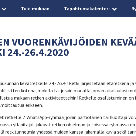
Tule mukaan
Tapahtumakalenteri
R
EN VUORENKÄVIJÖIDEN KEVÄ
 24.-26.4.2020
pukunnan kevätretkelle 24.-26.4.! Retki järjestetään etäretkenä ja 
 olit sitten kotona, mökillä tai josain muualla, oman aikataulusi mu
listua mukaan retken aktiviteetteihin! Retkelle osallistuminen on 
ilmoittautua erikseen.
 retkelle 2 WhatsApp-ryhmää, joihin partiolainen tai huoltaja voi
yhmässä ylläpitäjät jakavat retken ohjelman ja toisessa ryhmässä on
ellä retkitunnelmia yhdessä muiden kanssa jakamalla kuvia sekä tari