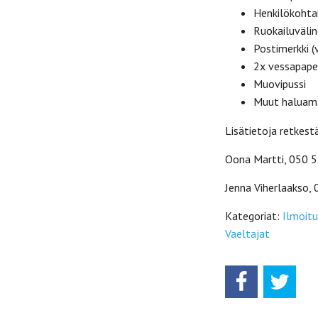
Henkilökohtai
Ruokailuvälin
Postimerkki (
2x vessapaper
Muovipussi
Muut haluama
Lisätietoja retkest
Oona Martti, 050 
Jenna Viherlaakso,
Kategoriat:
Ilmoitu
Vaeltajat