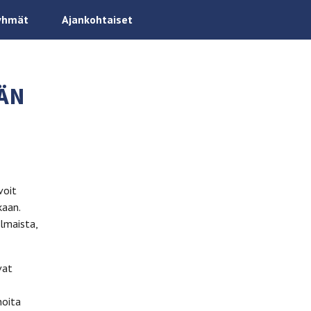
yhmät
Ajankohtaiset
ÄN
voit
kaan.
ilmaista,
vat
noita