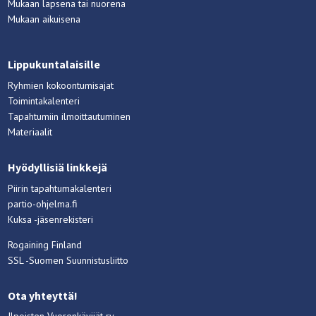
Mukaan lapsena tai nuorena
Mukaan aikuisena
Lippukuntalaisille
Ryhmien kokoontumisajat
Toimintakalenteri
Tapahtumiin ilmoittautuminen
Materiaalit
Hyödyllisiä linkkejä
Piirin tapahtumakalenteri
partio-ohjelma.fi
Kuksa -jäsenrekisteri
Rogaining Finland
SSL -Suomen Suunnistusliitto
Ota yhteyttä!
Ilpoisten Vuorenkävijät ry