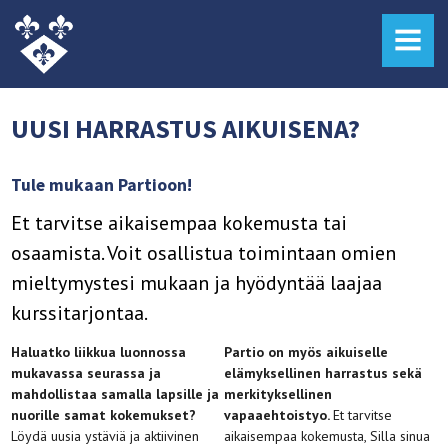
MENU
UUSI HARRASTUS AIKUISENA?
Tule mukaan Partioon!
Et tarvitse aikaisempaa kokemusta tai
osaamista. Voit osallistua toimintaan omien
mieltymystesi mukaan ja hyödyntää laajaa
kurssitarjontaa.
Haluatko liikkua luonnossa
Partio on myös aikuiselle
mukavassa seurassa ja
elämyksellinen harrastus sekä
mahdollistaa samalla lapsille ja
merkityksellinen
nuorille samat kokemukset?
vapaaehtoistyo.
Et tarvitse
Löydä uusia ystäviä ja aktiivinen
aikaisempaa kokemusta, Silla sinua