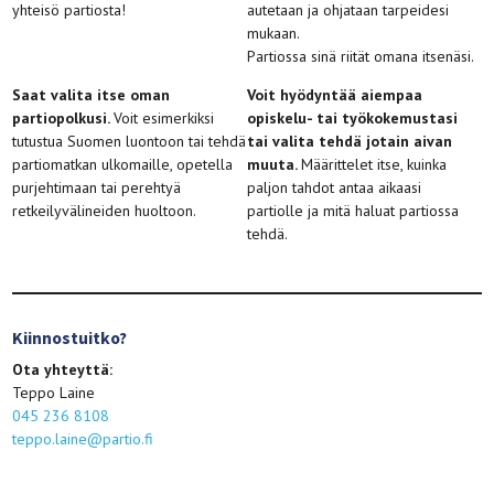
yhteisö partiosta!
autetaan ja ohjataan tarpeidesi
mukaan.
Partiossa sinä riität omana itsenäsi.
Saat valita itse oman
Voit hyödyntää aiempaa
partiopolkusi.
Voit esimerkiksi
opiskelu- tai työkokemustasi
tutustua Suomen luontoon tai tehdä
tai valita tehdä jotain aivan
partiomatkan ulkomaille, opetella
muuta.
Määrittelet itse, kuinka
purjehtimaan tai perehtyä
paljon tahdot antaa aikaasi
retkeilyvälineiden huoltoon.
partiolle ja mitä haluat partiossa
tehdä.
Kiinnostuitko?
Ota yhteyttä:
Teppo Laine
045 236 8108
teppo.laine@partio.fi