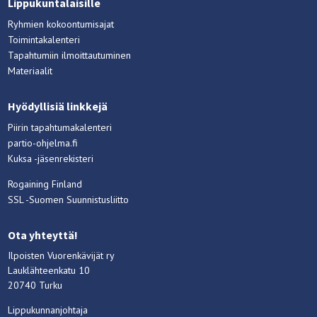
Lippukuntalaisille
Ryhmien kokoontumisajat
Toimintakalenteri
Tapahtumiin ilmoittautuminen
Materiaalit
Hyödyllisiä linkkejä
Piirin tapahtumakalenteri
partio-ohjelma.fi
Kuksa -jäsenrekisteri
Rogaining Finland
SSL -Suomen Suunnistusliitto
Ota yhteyttä!
Ilpoisten Vuorenkävijät ry
Lauklähteenkatu 10
20740 Turku
Lippukunnanjohtaja