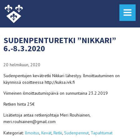
MENU
SUDENPENTURETKI ”NIKKARI”
6.-8.3.2020
20 helmikuun, 2020
Sudenpentujen kevätretki Nikkari lähestyy. Ilmoittautuminen on
käynnissä osoitteessa http://kuksa.ivk.fi
Viimeinen ilmoittautumispäivä on sunnuntaina 23.2.2019
Retken hinta 25€
Lisätietoja antaa retkenjohtaja Meri Rouhiainen,
meri.rouhiainen@gmail.com
Kategoriat:
Ilmoitus
,
Kevät
,
Retki
,
Sudenpennut
,
Tapahtumat