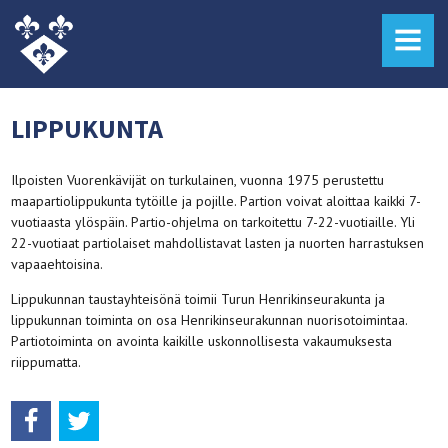
MENU
LIPPUKUNTA
Ilpoisten Vuorenkävijät on turkulainen, vuonna 1975 perustettu
maapartiolippukunta tytöille ja pojille. Partion voivat aloittaa kaikki 7-
vuotiaasta ylöspäin. Partio-ohjelma on tarkoitettu 7-22-vuotiaille. Yli
22-vuotiaat partiolaiset mahdollistavat lasten ja nuorten harrastuksen
vapaaehtoisina.
Lippukunnan taustayhteisönä toimii Turun Henrikinseurakunta ja
lippukunnan toiminta on osa Henrikinseurakunnan nuorisotoimintaa.
Partiotoiminta on avointa kaikille uskonnollisesta vakaumuksesta
riippumatta.