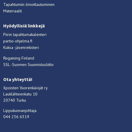
Tapahtumiin ilmoittautuminen
Materiaalit
Hyödyllisiä linkkejä
Piirin tapahtumakalenteri
partio-ohjelma.fi
Kuksa -jäsenrekisteri
Rogaining Finland
SSL -Suomen Suunnistusliitto
Ota yhteyttä!
Ilpoisten Vuorenkävijät ry
Lauklähteenkatu 10
20740 Turku
Lippukunnanjohtaja
044 236 6319