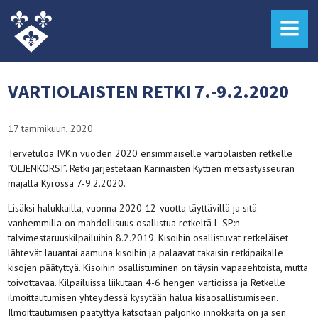
MENU
VARTIOLAISTEN RETKI 7.-9.2.2020
17 tammikuun, 2020
Tervetuloa IVK:n vuoden 2020 ensimmäiselle vartiolaisten retkelle
”OLJENKORSI”. Retki järjestetään Karinaisten Kyttien metsästysseuran
majalla Kyrössä 7.-9.2.2020.
Lisäksi halukkailla, vuonna 2020 12-vuotta täyttävillä ja sitä
vanhemmilla on mahdollisuus osallistua retkeltä L-SP:n
talvimestaruuskilpailuihin 8.2.2019. Kisoihin osallistuvat retkeläiset
lähtevät lauantai aamuna kisoihin ja palaavat takaisin retkipaikalle
kisojen päätyttyä. Kisoihin osallistuminen on täysin vapaaehtoista, mutta
toivottavaa. Kilpailuissa liikutaan 4-6 hengen vartioissa ja Retkelle
ilmoittautumisen yhteydessä kysytään halua kisaosallistumiseen.
Ilmoittautumisen päätyttyä katsotaan paljonko innokkaita on ja sen