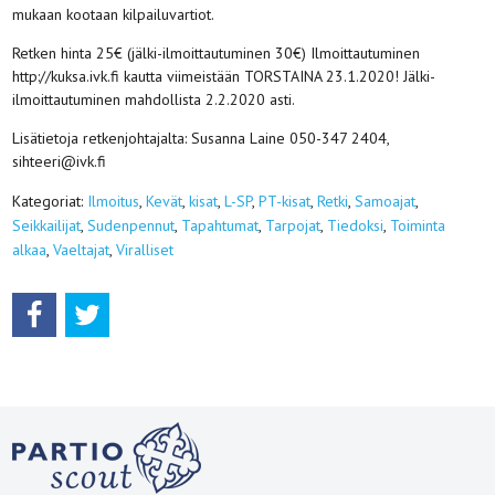
mukaan kootaan kilpailuvartiot.
Retken hinta 25€ (jälki-ilmoittautuminen 30€) Ilmoittautuminen
http://kuksa.ivk.fi kautta viimeistään TORSTAINA 23.1.2020! Jälki-
ilmoittautuminen mahdollista 2.2.2020 asti.
Lisätietoja retkenjohtajalta: Susanna Laine 050-347 2404,
sihteeri@ivk.fi
Kategoriat:
Ilmoitus
,
Kevät
,
kisat
,
L-SP
,
PT-kisat
,
Retki
,
Samoajat
,
Seikkailijat
,
Sudenpennut
,
Tapahtumat
,
Tarpojat
,
Tiedoksi
,
Toiminta
alkaa
,
Vaeltajat
,
Viralliset