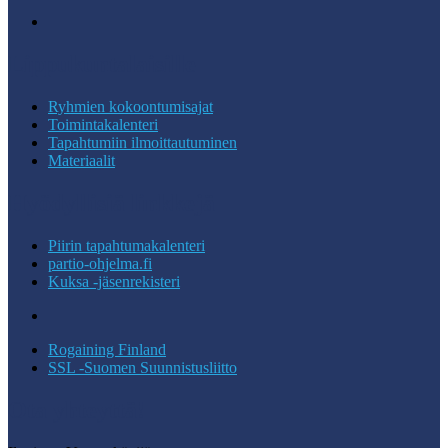
Lippukuntalaisille
Ryhmien kokoontumisajat
Toimintakalenteri
Tapahtumiin ilmoittautuminen
Materiaalit
Hyödyllisiä linkkejä
Piirin tapahtumakalenteri
partio-ohjelma.fi
Kuksa -jäsenrekisteri
Rogaining Finland
SSL -Suomen Suunnistusliitto
Ota yhteyttä!