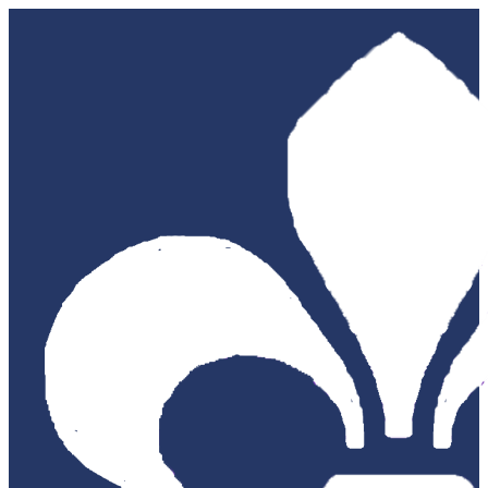
Siirry
sisältöön