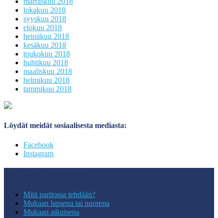
marraskuu 2018
lokakuu 2018
syyskuu 2018
elokuu 2018
heinäkuu 2018
kesäkuu 2018
toukokuu 2018
huhtikuu 2018
maaliskuu 2018
helmikuu 2018
tammikuu 2018
Löydät meidät sosiaalisesta mediasta:
Facebook
Instagram
Mukaan partioon
Mitä partiossa tehdään?
Mukaan lapsena tai nuorena
Mukaan aikuisena