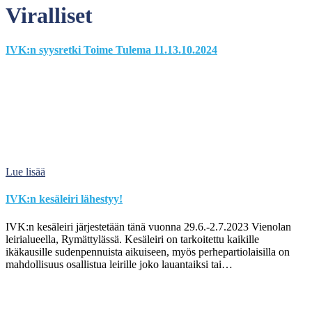
Viralliset
IVK:n syysretki Toime Tulema 11.13.10.2024
Lue lisää
IVK:n kesäleiri lähestyy!
IVK:n kesäleiri järjestetään tänä vuonna 29.6.-2.7.2023 Vienolan
leirialueella, Rymättylässä. Kesäleiri on tarkoitettu kaikille
ikäkausille sudenpennuista aikuiseen, myös perhepartiolaisilla on
mahdollisuus osallistua leirille joko lauantaiksi tai…