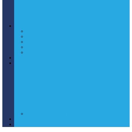
Tietoa meistä
Yhteystiedot
Kokoontumispaikat
Historia
Turku Rogaining Sprint
TIETOSUOJASELOSTE (IVK.FI)
Tule mukaan
Tapahtumakalenteri
Ilmoittautuminen tapahtumiin
Ryhmät
Ajankohtaiset