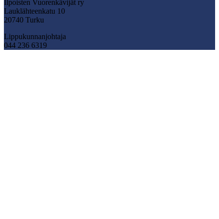
Ilpoisten Vuorenkävijät ry
Lauklähteenkatu 10
20740 Turku
Lippukunnanjohtaja
044 236 6319