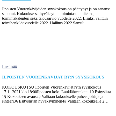
Ilpoisten Vuorenkävijöiden syyskokous on päättynyt ja on sanansa
sanonut. Kokouksessa hyväksyttiin toimintasuunnitelma,
toimintakalenteri sekä talousarvio vuodelle 2022. Lisäksi valittiin
toimihenkilöt vuodelle 2022. Hallitus 2022 Samuli…
Lue lisää
ILPOISTEN VUORENKÄVIJÄT RY:N SYYSKOKOUS
KOKOUSKUTSU Ilpoisten Vuorenkävijät ry:n syyskokous
17.11.2021 klo 18:00Ilpoisten kolo. Lauklähteenkatu 10 Esityslista
1§ Kokouksen avaus2§ Valitaan kokoukselle puheenjohtaja ja
sihteeri3§ Esityslistan hyväksyminen4§ Valitaan kokoukselle 2…