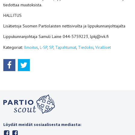
tiedottaa muutoksista.
HALLITUS
Lisätietoja Suomen Partiolaisten nettisivuilta ja lippukunnanjohtajalta
Lippukunnanjohtaja Samuli Laine 044-5759223, lpkj@ivk.fi
Kategoriat:
Ilmoitus
,
L-SP
,
SP
,
Tapahtumat
,
Tiedoksi
,
Viralliset
Löydät meidät sosiaalisesta mediasta: