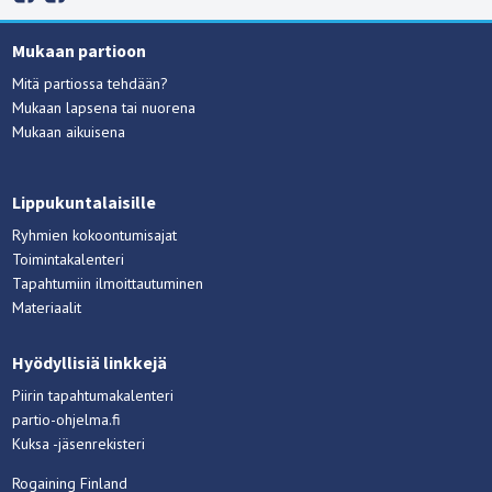
Mukaan partioon
Mitä partiossa tehdään?
Mukaan lapsena tai nuorena
Mukaan aikuisena
Lippukuntalaisille
Ryhmien kokoontumisajat
Toimintakalenteri
Tapahtumiin ilmoittautuminen
Materiaalit
Hyödyllisiä linkkejä
Piirin tapahtumakalenteri
partio-ohjelma.fi
Kuksa -jäsenrekisteri
Rogaining Finland