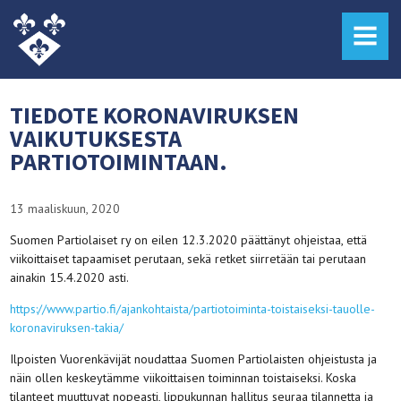
MENU
TIEDOTE KORONAVIRUKSEN
VAIKUTUKSESTA
PARTIOTOIMINTAAN.
13 maaliskuun, 2020
Suomen Partiolaiset ry on eilen 12.3.2020 päättänyt ohjeistaa, että
viikoittaiset tapaamiset perutaan, sekä retket siirretään tai perutaan
ainakin 15.4.2020 asti.
https://www.partio.fi/ajankohtaista/partiotoiminta-toistaiseksi-tauolle-
koronaviruksen-takia/
Ilpoisten Vuorenkävijät noudattaa Suomen Partiolaisten ohjeistusta ja
näin ollen keskeytämme viikoittaisen toiminnan toistaiseksi. Koska
tilanteet muuttuvat nopeasti, lippukunnan hallitus seuraa tilannetta ja