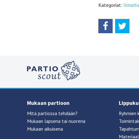
Kategoriat:
Ilmoitu
Mukaan partioon
Lippukun
Mitä partiossa tehdään?
Ryhmien 
Mukaan lapsena tai nuorena
Toimintak
Mukaan aikuisena
Tapahtum
Materiaal