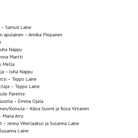
 – Samuli Laine
n apulainen – Annika Piispanen
o
Juha Nappu
Oona Martti
us Mella
aja – Juha Nappu
tsi – Teppo Laine
taja – Teppo Laine
ulie Parente
kluoma – Emma Ojala
nen/Koivula – Aliisa Suomi ja Rosa Virtanen
– Maria Arro
t – Jenna Viherlaakso ja Susanna Laine
 Susanna Laine