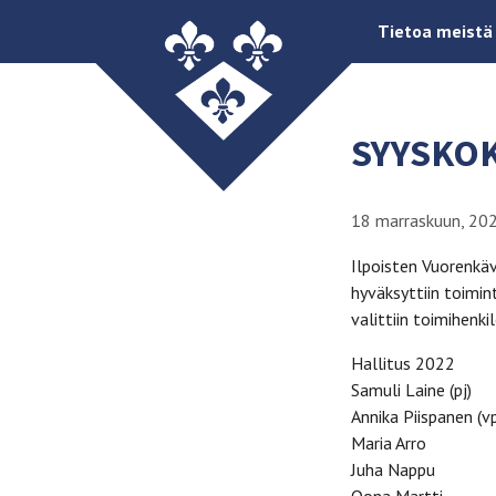
Tietoa meistä
SYYSKO
18 marraskuun, 20
Ilpoisten Vuorenkä
hyväksyttiin toimin
valittiin toimihenk
Hallitus 2022
Samuli Laine (pj)
Annika Piispanen (vp
Maria Arro
Juha Nappu