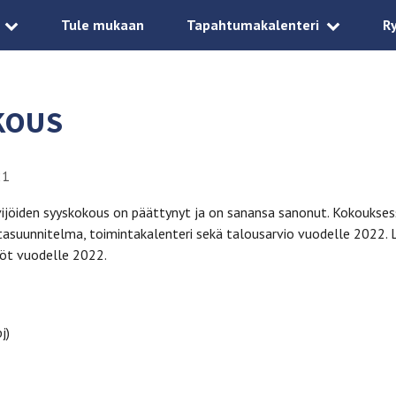
Tule mukaan
Tapahtumakalenteri
R
KOUS
21
vijöiden syyskokous on päättynyt ja on sanansa sanonut. Kokoukse
tasuunnitelma, toimintakalenteri sekä talousarvio vuodelle 2022. L
ilöt vuodelle 2022.
j)