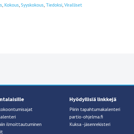
s
,
Kokous
,
Syyskokous
,
Tiedoksi
,
Viralliset
talaisille
Hyödyllisiä linkkejä
kokoontumisajat
Piirin tapahtumakalenteri
alenteri
partio-ohjelma.fi
iin ilmoittautuminen
Kuksa -jäsenrekisteri
it