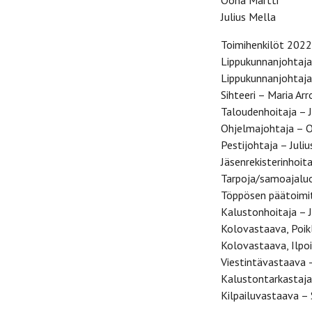
Oona Martti
Julius Mella
Toimihenkilöt 2022
Lippukunnanjohtaja
Lippukunnanjohtaja
Sihteeri – Maria Arr
Taloudenhoitaja – 
Ohjelmajohtaja – 
Pestijohtaja – Juli
Jäsenrekisterinhoit
Tarpoja/samoajaluo
Töppösen päätoimit
Kalustonhoitaja – J
Kolovastaava, Poi
Kolovastaava, Ilpoi
Viestintävastaava 
Kalustontarkastaja
Kilpailuvastaava –