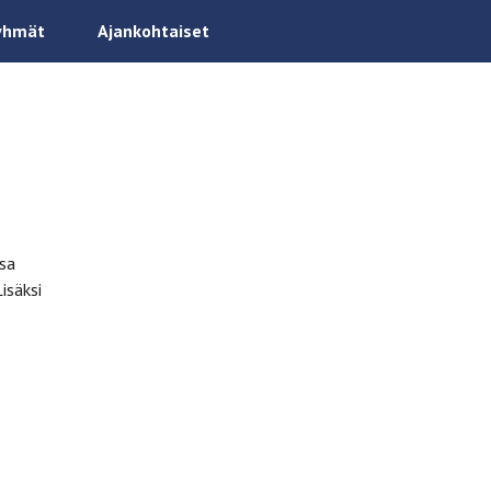
yhmät
Ajankohtaiset
ssa
isäksi