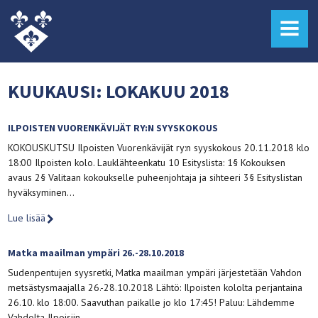
MENU
KUUKAUSI:
LOKAKUU 2018
ILPOISTEN VUORENKÄVIJÄT RY:N SYYSKOKOUS
KOKOUSKUTSU Ilpoisten Vuorenkävijät ry:n syyskokous 20.11.2018 klo
18:00 Ilpoisten kolo. Lauklähteenkatu 10 Esityslista: 1§ Kokouksen
avaus 2§ Valitaan kokoukselle puheenjohtaja ja sihteeri 3§ Esityslistan
hyväksyminen…
Lue lisää
Matka maailman ympäri 26.-28.10.2018
Sudenpentujen syysretki, Matka maailman ympäri järjestetään Vahdon
metsästysmaajalla 26.-28.10.2018 Lähtö: Ilpoisten kololta perjantaina
26.10. klo 18:00. Saavuthan paikalle jo klo 17:45! Paluu: Lähdemme
Vahdolta Ilpoisiin…