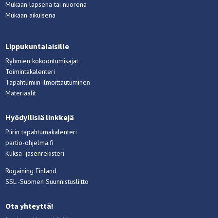
Mukaan lapsena tai nuorena
Mukaan aikuisena
Lippukuntalaisille
Ryhmien kokoontumisajat
Toimintakalenteri
Tapahtumiin ilmoittautuminen
Materiaalit
Hyödyllisiä linkkejä
Piirin tapahtumakalenteri
partio-ohjelma.fi
Kuksa -jäsenrekisteri
Rogaining Finland
SSL -Suomen Suunnistusliitto
Ota yhteyttä!