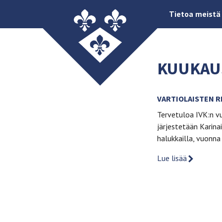
Tietoa meistä
KUUKAU
VARTIOLAISTEN RE
Tervetuloa IVK:n v
järjestetään Karina
halukkailla, vuonn
Lue lisää