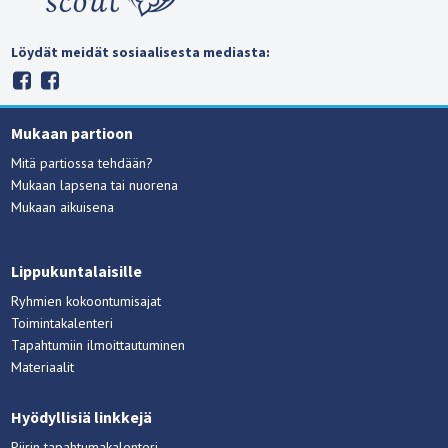
Löydät meidät sosiaalisesta mediasta:
Mukaan partioon
Mitä partiossa tehdään?
Mukaan lapsena tai nuorena
Mukaan aikuisena
Lippukuntalaisille
Ryhmien kokoontumisajat
Toimintakalenteri
Tapahtumiin ilmoittautuminen
Materiaalit
Hyödyllisiä linkkejä
Piirin tapahtumakalenteri