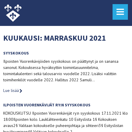
MENU
KUUKAUSI:
MARRASKUU 2021
SYYSKOKOUS
Ilpoisten Vuorenkävijöiden syyskokous on päättynyt ja on sanansa
sanonut. Kokouksessa hyväksyttiin toimintasuunnitelma,
toimintakalenteri sekä talousarvio vuodelle 2022. Lisäksi valittiin
toimihenkilöt vuodelle 2022. Hallitus 2022 Samuli…
Lue lisää
ILPOISTEN VUORENKÄVIJÄT RY:N SYYSKOKOUS
KOKOUSKUTSU Ilpoisten Vuorenkävijät ry:n syyskokous 17.11.2021 klo
18:00Ilpoisten kolo. Lauklähteenkatu 10 Esityslista 1§ Kokouksen
avaus2§ Valitaan kokoukselle puheenjohtaja ja sihteeri3§ Esityslistan
hyväksyminen4§ Valitaan kokoukselle 2…