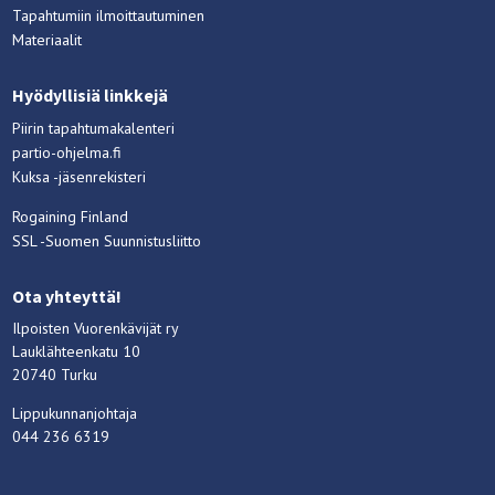
Tapahtumiin ilmoittautuminen
Materiaalit
Hyödyllisiä linkkejä
Piirin tapahtumakalenteri
partio-ohjelma.fi
Kuksa -jäsenrekisteri
Rogaining Finland
SSL -Suomen Suunnistusliitto
Ota yhteyttä!
Ilpoisten Vuorenkävijät ry
Lauklähteenkatu 10
20740 Turku
Lippukunnanjohtaja
044 236 6319