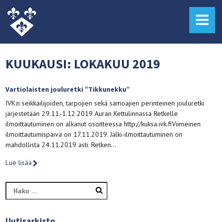
MENU
KUUKAUSI:
LOKAKUU 2019
Vartiolaisten jouluretki ”Tikkunekku”
IVK:n seikkailijoiden, tarpojien sekä samoajien perinteinen jouluretki
järjestetään 29.11.-1.12.2019 Auran Kettulinnassa Retkelle
ilmoittautuminen on alkanut osoitteessa http://kuksa.ivk.fiViimeinen
ilmoittautumispäivä on 17.11.2019. Jälki-ilmoittautuminen on
mahdollista 24.11.2019 asti. Retken…
Lue lisää
Haku:
Uutisarkisto