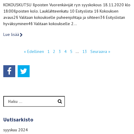
KOKOUSKUTSU Ilpoisten Vuorenkävijät ry:n syyskokous 18.11.2020 klo
18:00Ilpoisten kolo. Lauklähteenkatu 10 Esityslista 1§ Kokouksen
avaus2§ Valitaan kokoukselle puheenjohtaja ja sihteeri3§ Esityslistan
hyväksyminen4§ Valitaan kokoukselle 2…
Lue lisää
« Edellinen
1
2
3
4
5
…
13
Seuraava »
Haku:
Uutisarkisto
syyskuu 2024