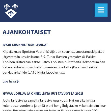
MENU
AJANKOHTAISET
IVK:N SUUNNISTUSKILPAILUT
Kilpailukutsu Ilpoisten Vuorenkävijöiden suunnistusmestaruuskilpailut
järjestetään keskiviikkona 8.9. Turku-Rastien yhteydessä. Paikka:
Ilpoinen, Katariinanlaakso. Lähtö Ilpoisten puistotieltä. Kokoontuminen
Katariinanlaakson vanhalla lumenkaatopaikalla (Katariinanlaakson
parkkipaikka) klo 17:30 Hinta: Lippukunta…
Lue lisää
HYVÄÄ JOULUA JA ONNELLISTA UUTTAVUOTTA 2021!
Joulu lähestyy ja samalla lähestyy uusi vuosi. Nyt on aika kiittää
kuluneesta vuodesta ja pitää pieni hengähdystauko viikoittaistoiminnan
osalta. Ryhmien kokoontumiset jatkuvat jälleen tammikuussa 2021….