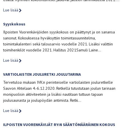
Lue lisää
Syyskokous
Ilpoisten Vuorenkävijöiden syyskokous on päättynyt ja on sanansa
sanonut. Kokouksessa hyväksyttiin toimintasuunnitelma,
toimintakalenteri sekä talousarvio vuodelle 2021. Lisäksi valittiin
toimihenkilöt vuodelle 2021. Hallitus 2021Samuli Laine…
Lue lisää
VARTIOLAISTEN JOULURETKI JOULUTARINA
Tervetuloa mukaan IVK:n perinteiselle vartiolaisten jouluretkelle
Sauvon Ahtelaan 4.-6.12.2020. Retkellä tutustutaan joulun tarinaan
monipuolisin aktiviteetein ja lisäksi nautitaan tuttuun tapaan
joulusaunasta ja joulupöydän antimista. Retki…
Lue lisää
ILPOISTEN VUORENKÄVIJÄT RY:N SÄÄNTÖMÄÄRÄINEN KOKOUS