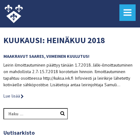
MENU
KUUKAUSI:
HEINÄKUU 2018
MAAKRAVUT SAARES, VIIMEINEN KUULUTUS!
Leirin ilmoittautuminen päättyy tänään 1.7.2018. Jälki-ilmoittautuminen
on mahdollista 2.7.-15.7.2018 korotetuin hinnoin. Ilmoittautuminen
tapahtuu osoitteessa http://kuksa.ivk.fi Infoviesti ja leirikirje lähetetty
kotiväelle sähköpostitse. Lisätietoja antaa leirinjohtaja Samuli…
Lue lisää
Haku:
Uutisarkisto