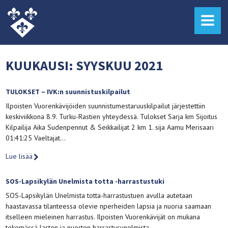
MENU
KUUKAUSI:
SYYSKUU 2021
TULOKSET – IVK:n suunnistuskilpailut
Ilpoisten Vuorenkävijöiden suunnistumestaruuskilpailut järjestettiin
keskiviikkona 8.9. Turku-Rastien yhteydessä. Tulokset Sarja km Sijoitus
Kilpailija Aika Sudenpennut & Seikkailijat 2 km 1. sija Aamu Merisaari
01:41:25 Vaeltajat…
Lue lisää
SOS-Lapsikylän Unelmista totta -harrastustuki
SOS-Lapsikylän Unelmista totta-harrastustuen avulla autetaan
haastavassa tilanteessa olevie nperheiden lapsia ja nuoria saamaan
itselleen mieleinen harrastus. Ilpoisten Vuorenkävijät on mukana
tekemässä lasten ja nuorten harrastusunelmista…