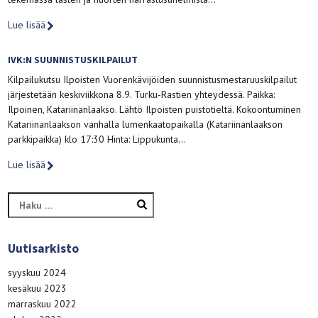
Lue lisää
IVK:N SUUNNISTUSKILPAILUT
Kilpailukutsu Ilpoisten Vuorenkävijöiden suunnistusmestaruuskilpailut
järjestetään keskiviikkona 8.9. Turku-Rastien yhteydessä. Paikka:
Ilpoinen, Katariinanlaakso. Lähtö Ilpoisten puistotieltä. Kokoontuminen
Katariinanlaakson vanhalla lumenkaatopaikalla (Katariinanlaakson
parkkipaikka) klo 17:30 Hinta: Lippukunta…
Lue lisää
Haku:
Uutisarkisto
syyskuu 2024
kesäkuu 2023
marraskuu 2022