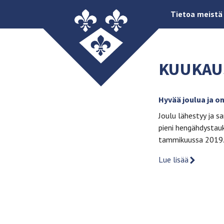
Tietoa meistä
KUUKAU
Hyvää joulua ja o
Joulu lähestyy ja s
pieni hengähdystauk
tammikuussa 2019
Lue lisää