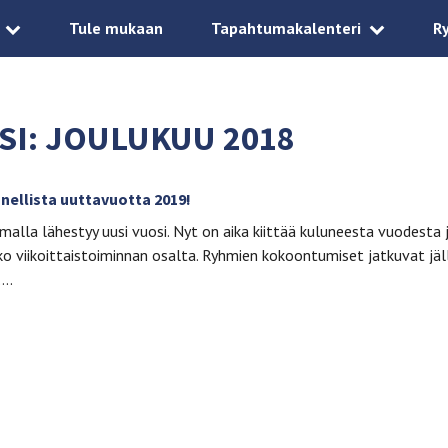
Tule mukaan
Tapahtumakalenteri
R
SI:
JOULUKUU 2018
nnellista uuttavuotta 2019!
amalla lähestyy uusi vuosi. Nyt on aika kiittää kuluneesta vuodesta 
o viikoittaistoiminnan osalta. Ryhmien kokoontumiset jatkuvat jäl
….