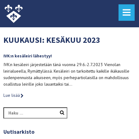
MENU
KUUKAUSI:
KESÄKUU 2023
IVK:n kesäleiri lähestyy!
IVK:n kesäleiri järjestetään tänä vuonna 29.6.-2.7.2023 Vienolan
leirialueella, Rymättylässä. Kesäleiri on tarkoitettu kaikille ikäkausille
sudenpennuista aikuiseen, myös perhepartiolaisilla on mahdollisuus
osallistua leirille joko lauantaiksi tai…
Lue lisää
Haku:
Uutisarkisto