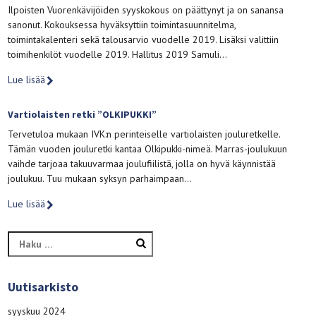
Ilpoisten Vuorenkävijöiden syyskokous on päättynyt ja on sanansa
sanonut. Kokouksessa hyväksyttiin toimintasuunnitelma,
toimintakalenteri sekä talousarvio vuodelle 2019. Lisäksi valittiin
toimihenkilöt vuodelle 2019. Hallitus 2019 Samuli…
Lue lisää
Vartiolaisten retki ”OLKIPUKKI”
Tervetuloa mukaan IVK:n perinteiselle vartiolaisten jouluretkelle.
Tämän vuoden jouluretki kantaa Olkipukki-nimeä. Marras-joulukuun
vaihde tarjoaa takuuvarmaa joulufiilistä, jolla on hyvä käynnistää
joulukuu. Tuu mukaan syksyn parhaimpaan…
Lue lisää
Haku:
Uutisarkisto
syyskuu 2024