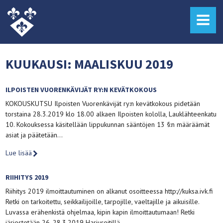
MENU
KUUKAUSI:
MAALISKUU 2019
ILPOISTEN VUORENKÄVIJÄT RY:N KEVÄTKOKOUS
KOKOUSKUTSU Ilpoisten Vuorenkävijät ry:n kevätkokous pidetään
torstaina 28.3.2019 klo 18.00 alkaen Ilpoisten kololla, Lauklähteenkatu
10. Kokouksessa käsitellään lippukunnan sääntöjen 13 §:n määräämät
asiat ja päätetään…
Lue lisää
RIIHITYS 2019
Riihitys 2019 ilmoittautuminen on alkanut osoitteessa http://kuksa.ivk.fi
Retki on tarkoitettu, seikkailijoille, tarpojille, vaeltajille ja aikuisille.
Luvassa erähenkistä ohjelmaa, kipin kapin ilmoittautumaan! Retki
järjestetään 26.-28.3.2019 Harjureitillä….