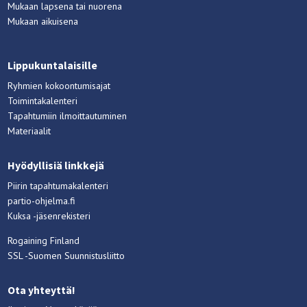
Mukaan lapsena tai nuorena
Mukaan aikuisena
Lippukuntalaisille
Ryhmien kokoontumisajat
Toimintakalenteri
Tapahtumiin ilmoittautuminen
Materiaalit
Hyödyllisiä linkkejä
Piirin tapahtumakalenteri
partio-ohjelma.fi
Kuksa -jäsenrekisteri
Rogaining Finland
SSL -Suomen Suunnistusliitto
Ota yhteyttä!