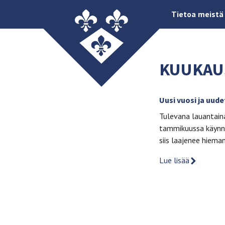
Tietoa meistä
KUUKAU
Uusi vuosi ja uude
Tulevana lauantaina
tammikuussa käynni
siis laajenee hiema
Lue lisää