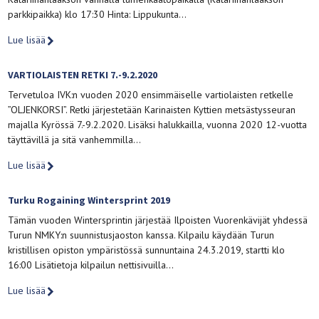
parkkipaikka) klo 17:30 Hinta: Lippukunta…
Lue lisää
VARTIOLAISTEN RETKI 7.-9.2.2020
Tervetuloa IVK:n vuoden 2020 ensimmäiselle vartiolaisten retkelle
”OLJENKORSI”. Retki järjestetään Karinaisten Kyttien metsästysseuran
majalla Kyrössä 7.-9.2.2020. Lisäksi halukkailla, vuonna 2020 12-vuotta
täyttävillä ja sitä vanhemmilla…
Lue lisää
Turku Rogaining Wintersprint 2019
Tämän vuoden Wintersprintin järjestää Ilpoisten Vuorenkävijät yhdessä
Turun NMKY:n suunnistusjaoston kanssa. Kilpailu käydään Turun
kristillisen opiston ympäristössä sunnuntaina 24.3.2019, startti klo
16:00 Lisätietoja kilpailun nettisivuilla…
Lue lisää