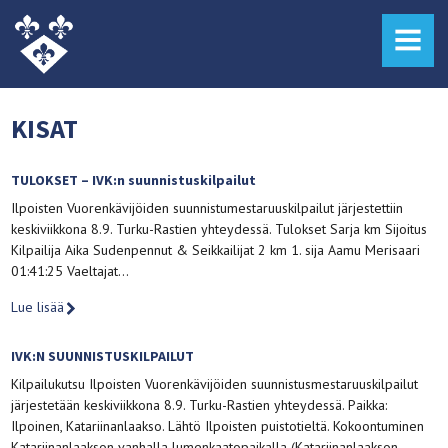
MENU
KISAT
TULOKSET – IVK:n suunnistuskilpailut
Ilpoisten Vuorenkävijöiden suunnistumestaruuskilpailut järjestettiin
keskiviikkona 8.9. Turku-Rastien yhteydessä. Tulokset Sarja km Sijoitus
Kilpailija Aika Sudenpennut & Seikkailijat 2 km 1. sija Aamu Merisaari
01:41:25 Vaeltajat…
Lue lisää
IVK:N SUUNNISTUSKILPAILUT
Kilpailukutsu Ilpoisten Vuorenkävijöiden suunnistusmestaruuskilpailut
järjestetään keskiviikkona 8.9. Turku-Rastien yhteydessä. Paikka:
Ilpoinen, Katariinanlaakso. Lähtö Ilpoisten puistotieltä. Kokoontuminen
Katariinanlaakson vanhalla lumenkaatopaikalla (Katariinanlaakson