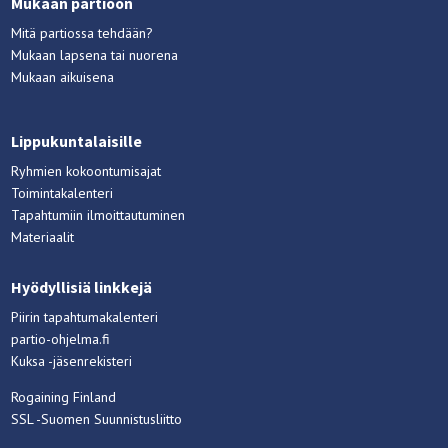
Mukaan partioon
Mitä partiossa tehdään?
Mukaan lapsena tai nuorena
Mukaan aikuisena
Lippukuntalaisille
Ryhmien kokoontumisajat
Toimintakalenteri
Tapahtumiin ilmoittautuminen
Materiaalit
Hyödyllisiä linkkejä
Piirin tapahtumakalenteri
partio-ohjelma.fi
Kuksa -jäsenrekisteri
Rogaining Finland
SSL -Suomen Suunnistusliitto