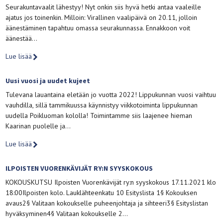
Seurakuntavaalit lähestyy! Nyt onkin siis hyvä hetki antaa vaaleille
ajatus jos toinenkin. Milloin: Virallinen vaalipäivä on 20.11, jolloin
äänestäminen tapahtuu omassa seurakunnassa. Ennakkoon voit
äänestää…
Lue lisää
Uusi vuosi ja uudet kujeet
Tulevana lauantaina eletään jo vuotta 2022! Lippukunnan vuosi vaihtuu
vauhdilla, sillä tammikuussa käynnistyy viikkotoiminta lippukunnan
uudella Poikluoman kololla! Toimintamme siis laajenee hieman
Kaarinan puolelle ja…
Lue lisää
ILPOISTEN VUORENKÄVIJÄT RY:N SYYSKOKOUS
KOKOUSKUTSU Ilpoisten Vuorenkävijät ry:n syyskokous 17.11.2021 klo
18:00Ilpoisten kolo. Lauklähteenkatu 10 Esityslista 1§ Kokouksen
avaus2§ Valitaan kokoukselle puheenjohtaja ja sihteeri3§ Esityslistan
hyväksyminen4§ Valitaan kokoukselle 2…